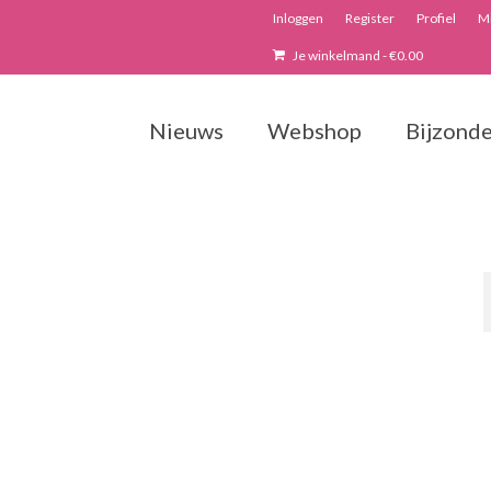
Inloggen
Register
Profiel
Mi
Je winkelmand
-
€
0.00
Nieuws
Webshop
Bijzonde