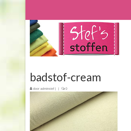
badstof-cream
door
adminstef
|
|
0