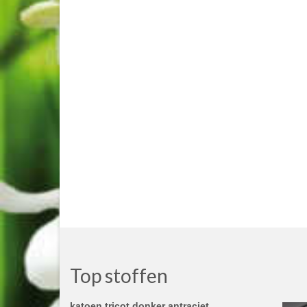
Top stoffen
katoen tricot donker antraciet