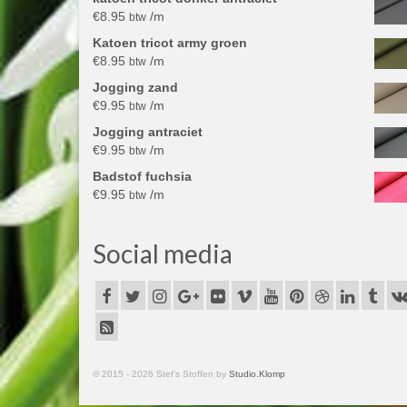
€
8.95
/m
btw
Katoen tricot army groen
€
8.95
/m
btw
Jogging zand
€
9.95
/m
btw
Jogging antraciet
€
9.95
/m
btw
Badstof fuchsia
€
9.95
/m
btw
Social media
© 2015 - 2026 Stef's Stoffen by
Studio.Klomp