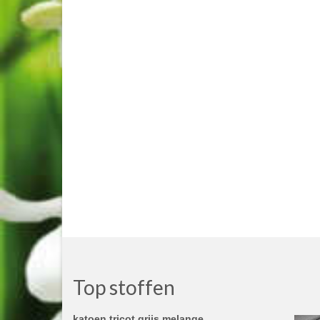
Top stoffen
katoen tricot grijs melange