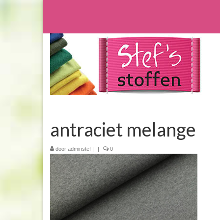
antraciet melange
door
adminstef
|
|
0