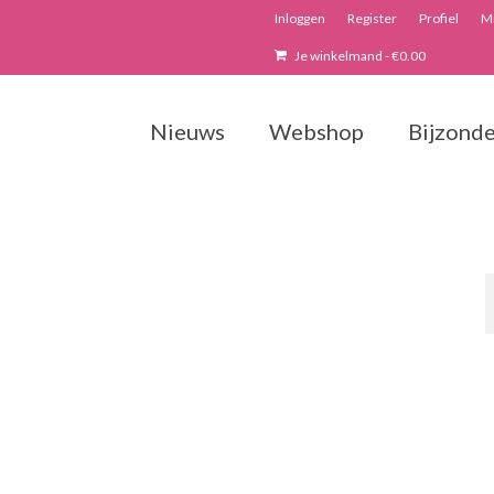
Inloggen
Register
Profiel
Mi
Je winkelmand
-
€
0.00
Nieuws
Webshop
Bijzonde