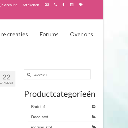
jn Account
Afrekenen
re creaties
Forums
Over ons
Zoeken
22
naar:
JAN 2016
Productcategorieën
Badstof
Deco stof
jogging stof