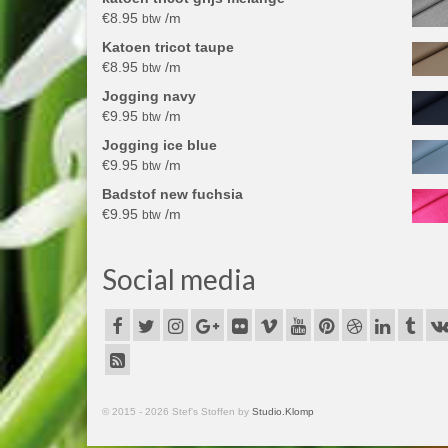
€
8.95
/m
btw
Katoen tricot taupe
€
8.95
/m
btw
Jogging navy
€
9.95
/m
btw
Jogging ice blue
€
9.95
/m
btw
Badstof new fuchsia
€
9.95
/m
btw
Social media
© 2015 - 2026 Stef's Stoffen by
Studio.Klomp