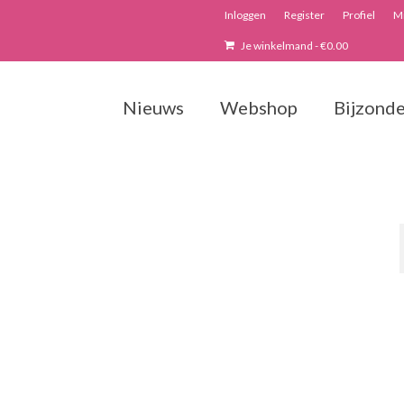
Inloggen
Register
Profiel
Mi
Je winkelmand
-
€
0.00
Nieuws
Webshop
Bijzonde