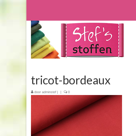
tricot-bordeaux
door
adminstef
|
|
0