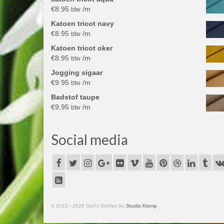
€
8.95
/m
btw
Katoen tricot navy
€
8.95
/m
btw
Katoen tricot oker
€
8.95
/m
btw
Jogging sigaar
€
9.95
/m
btw
Badstof taupe
€
9.95
/m
btw
Social media
© 2015 - 2026 Stef's Stoffen by
Studio.Klomp