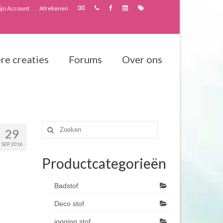
jn Account
Afrekenen
re creaties
Forums
Over ons
Zoeken
29
naar:
SEP 2016
Productcategorieën
Badstof
Deco stof
jogging stof