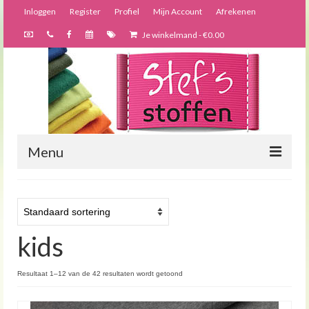
Inloggen
Register
Profiel
Mijn Account
Afrekenen
Je winkelmand
-
€
0.00
Menu
Nieuws
Webshop
kids
Bijzondere creaties
Forums
Resultaat 1–12 van de 42 resultaten wordt getoond
Over ons