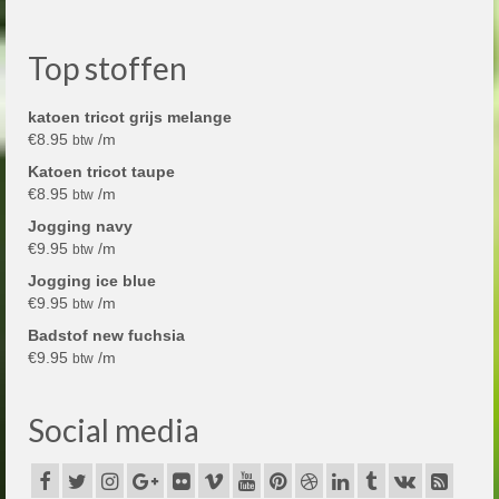
Top stoffen
katoen tricot grijs melange
€
8.95
/m
btw
Katoen tricot taupe
€
8.95
/m
btw
Jogging navy
€
9.95
/m
btw
Jogging ice blue
€
9.95
/m
btw
Badstof new fuchsia
€
9.95
/m
btw
Social media