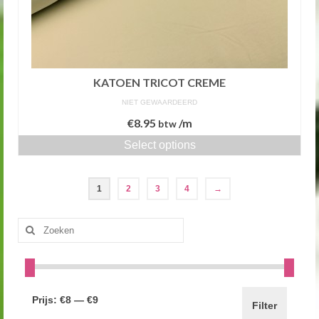
KATOEN TRICOT CREME
NIET GEWAARDEERD
€
8.95
/m
btw
Select options
1
2
3
4
→
Zoeken
naar:
Prijs:
€8
—
€9
Filter