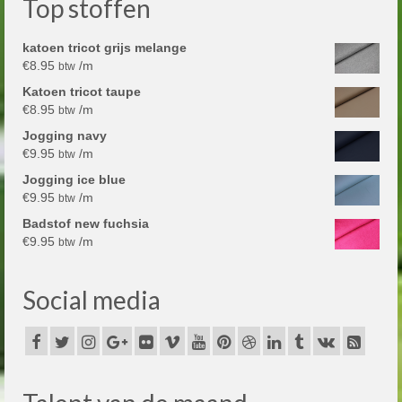
Top stoffen
katoen tricot grijs melange
€
8.95
/m
btw
Katoen tricot taupe
€
8.95
/m
btw
Jogging navy
€
9.95
/m
btw
Jogging ice blue
€
9.95
/m
btw
Badstof new fuchsia
€
9.95
/m
btw
Social media