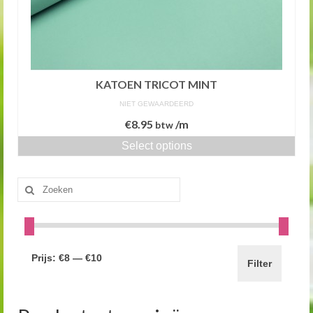
KATOEN TRICOT MINT
NIET GEWAARDEERD
€
8.95
/m
btw
Select options
Zoeken
naar:
Prijs:
€8
—
€10
Filter