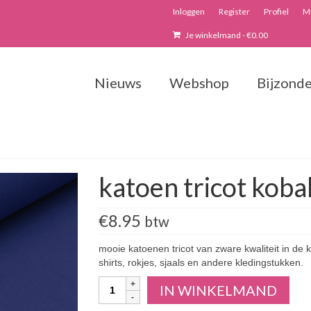
Inloggen
Register
Profiel
Mi
Je winkelmand
-
€
0.00
Nieuws
Webshop
Bijzonde
katoen tricot koba
€
8.95
btw
mooie katoenen tricot van zware kwaliteit in de k
shirts, rokjes, sjaals en andere kledingstukken.
Aantal
IN WINKELMAND