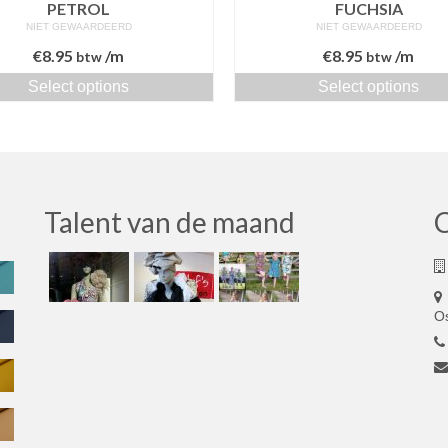
PETROL
FUCHSIA
NIET GEWAARDEERD
NIET GEWAARDEERD
€
8.95
/m
€
8.95
/m
btw
btw
Select options
Select options
Talent van de maand
O