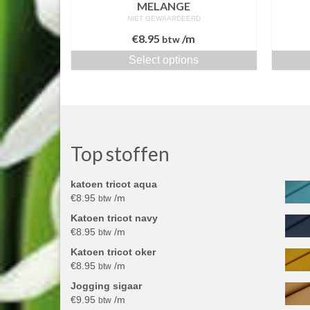
MELANGE
NIET GEWAARDEERD
€
8.95
/m
btw
Select options
Top stoffen
katoen tricot aqua
€
8.95
/m
btw
Katoen tricot navy
€
8.95
/m
btw
Katoen tricot oker
€
8.95
/m
btw
Jogging sigaar
€
9.95
/m
btw