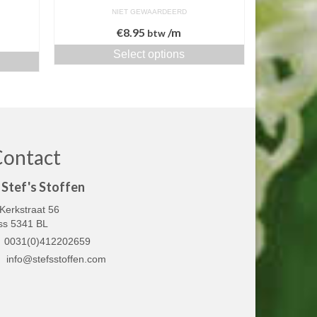
NIET GEWAARDEERD
€
8.95
/m
btw
Select options
Contact
Stef's Stoffen
Kerkstraat 56
ss 5341 BL
0031(0)412202659
info@stefsstoffen.com