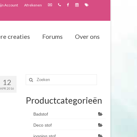
jn Account
Afrekenen
re creaties
Forums
Over ons
Zoeken
12
naar:
APR 2016
Productcategorieën
Badstof
Deco stof
jogging stof