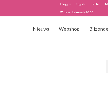
Inloggen
Register
Profiel
Mi
Je winkelmand
-
€
0.00
Nieuws
Webshop
Bijzonde