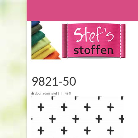
9821-50
door
adminstef
|
|
0