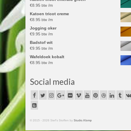
€
8.95
/m
btw
Katoen tricot creme
€
8.95
/m
btw
Jogging oker
€
9.95
/m
btw
Badstof wit
€
9.95
/m
btw
Wafeldoek kobalt
€
8.95
/m
btw
Social media
© 2015 - 2026 Stef's Stoffen by
Studio.Klomp