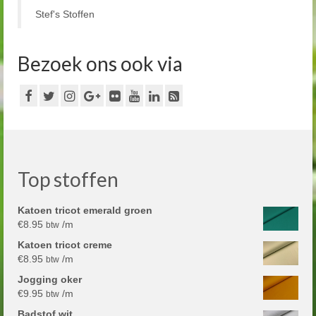
Stef's Stoffen
Bezoek ons ook via
Top stoffen
Katoen tricot emerald groen
€
8.95
/m
btw
Katoen tricot creme
€
8.95
/m
btw
Jogging oker
€
9.95
/m
btw
Badstof wit