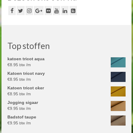
Top stoffen
katoen tricot aqua
€
8.95
/m
btw
Katoen tricot navy
€
8.95
/m
btw
Katoen tricot oker
€
8.95
/m
btw
Jogging sigaar
€
9.95
/m
btw
Badstof taupe
€
9.95
/m
btw