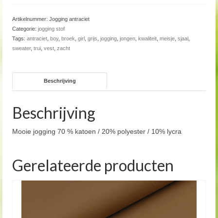
Artikelnummer:
Jogging antraciet
Categorie:
jogging stof
Tags:
antraciet
,
boy
,
broek
,
girl
,
grijs
,
jogging
,
jongen
,
kwaliteit
,
meisje
,
sjaal
,
sweater
,
trui
,
vest
,
zacht
Beschrijving
Beschrijving
Mooie jogging 70 % katoen / 20% polyester / 10% lycra
Gerelateerde producten