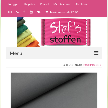
Inloggen
Register
Profiel
Mijn Account
Afrekenen
Je winkelmand
-
€
0.00
Menu
TERUG NAAR
JOGGING STOF
Nieuws
Webshop
Bijzondere creaties
Forums
Over ons