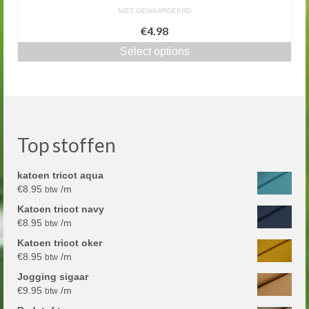
NIET GEWAARDEERD
€4.98
Select options
Top stoffen
katoen tricot aqua
€
8.95
/m
btw
Katoen tricot navy
€
8.95
/m
btw
Katoen tricot oker
€
8.95
/m
btw
Jogging sigaar
€
9.95
/m
btw