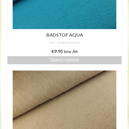
BADSTOF AQUA
NIET GEWAARDEERD
€
9.95
/m
btw
Select options