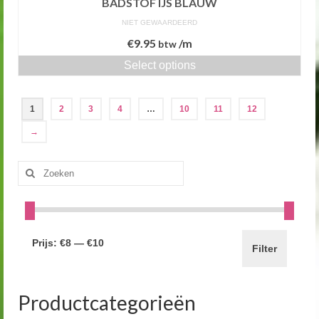
BADSTOF IJS BLAUW
NIET GEWAARDEERD
€
9.95
/m
btw
Select options
1
2
3
4
…
10
11
12
→
Zoeken
naar:
Prijs:
€8
—
€10
Filter
Productcategorieën