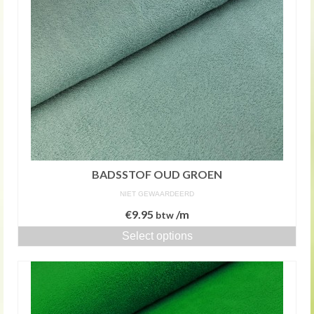
BADSSTOF OUD GROEN
NIET GEWAARDEERD
€
9.95
/m
btw
Select options