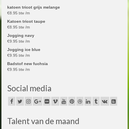
katoen tricot grijs melange
€
8.95
/m
btw
Katoen tricot taupe
€
8.95
/m
btw
Jogging navy
€
9.95
/m
btw
Jogging ice blue
€
9.95
/m
btw
Badstof new fuchsia
€
9.95
/m
btw
Social media
Talent van de maand