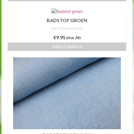
BADSTOF GROEN
NIET GEWAARDEERD
€
9.95
/m
btw
Select options