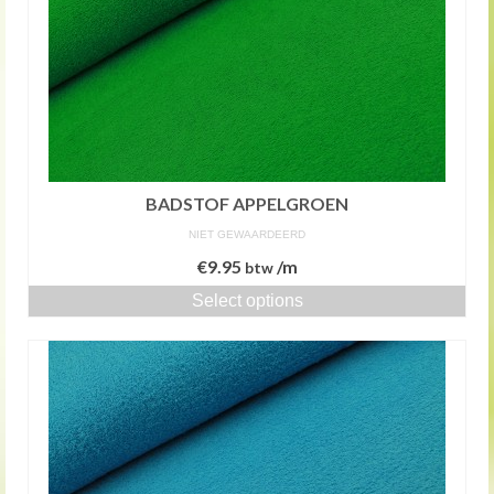
BADSTOF APPELGROEN
NIET GEWAARDEERD
€
9.95
/m
btw
Select options