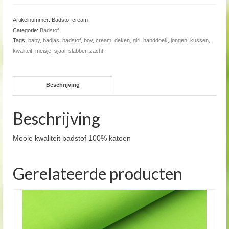
Artikelnummer:
Badstof cream
Categorie:
Badstof
Tags:
baby
,
badjas
,
badstof
,
boy
,
cream
,
deken
,
girl
,
handdoek
,
jongen
,
kussen
,
kwaliteit
,
meisje
,
sjaal
,
slabber
,
zacht
Beschrijving
Beschrijving
Mooie kwaliteit badstof 100% katoen
Gerelateerde producten