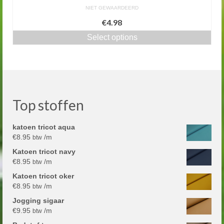
NIET GEWAARDEERD
€4.98
Select options
Top stoffen
katoen tricot aqua
€
8.95
/m
btw
Katoen tricot navy
€
8.95
/m
btw
Katoen tricot oker
€
8.95
/m
btw
Jogging sigaar
€
9.95
/m
btw