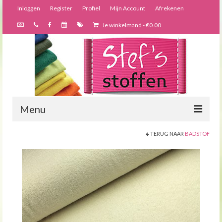
Inloggen
Register
Profiel
Mijn Account
Afrekenen
Je winkelmand
-
€
0.00
Menu
TERUG NAAR
BADSTOF
Nieuws
Webshop
Bijzondere creaties
Forums
Over ons