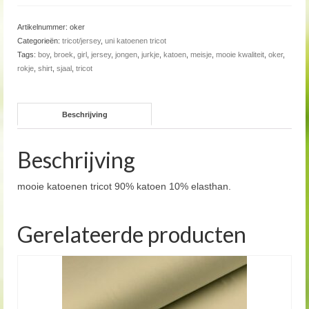
Artikelnummer:
oker
Categorieën:
tricot/jersey
,
uni katoenen tricot
Tags:
boy
,
broek
,
girl
,
jersey
,
jongen
,
jurkje
,
katoen
,
meisje
,
mooie kwaliteit
,
oker
,
rokje
,
shirt
,
sjaal
,
tricot
Beschrijving
Beschrijving
mooie katoenen tricot 90% katoen 10% elasthan.
Gerelateerde producten