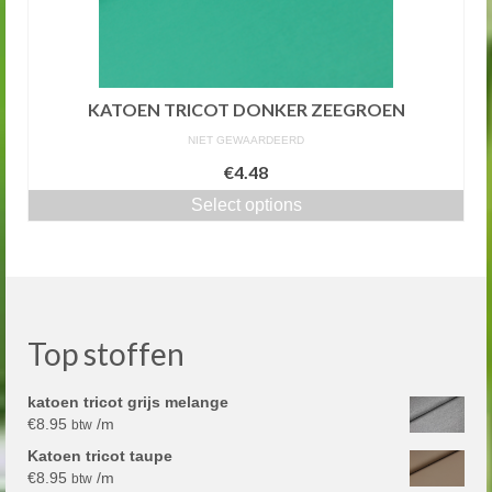
KATOEN TRICOT DONKER ZEEGROEN
NIET GEWAARDEERD
€4.48
Select options
Top stoffen
katoen tricot grijs melange
€
8.95
/m
btw
Katoen tricot taupe
€
8.95
/m
btw