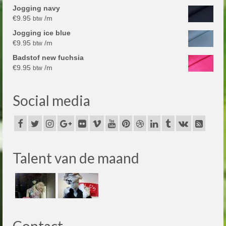
Jogging navy
€
9.95
/m
btw
Jogging ice blue
€
9.95
/m
btw
Badstof new fuchsia
€
9.95
/m
btw
Social media
Talent van de maand