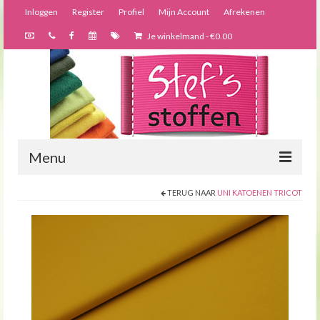
Inloggen
Register
Profiel
Mijn Account
Afrekenen
Je winkelmand
-
€
0.00
Menu
TERUG NAAR
UNI KATOENEN TRICOT
Nieuws
Webshop
Bijzondere creaties
Forums
Over ons