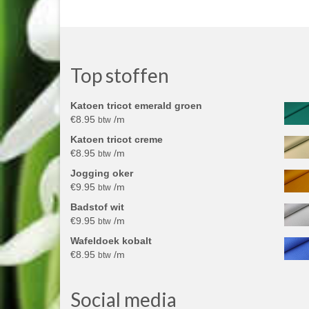
Top stoffen
Katoen tricot emerald groen
€
8.95
/m
btw
Katoen tricot creme
€
8.95
/m
btw
Jogging oker
€
9.95
/m
btw
Badstof wit
€
9.95
/m
btw
Wafeldoek kobalt
€
8.95
/m
btw
Social media