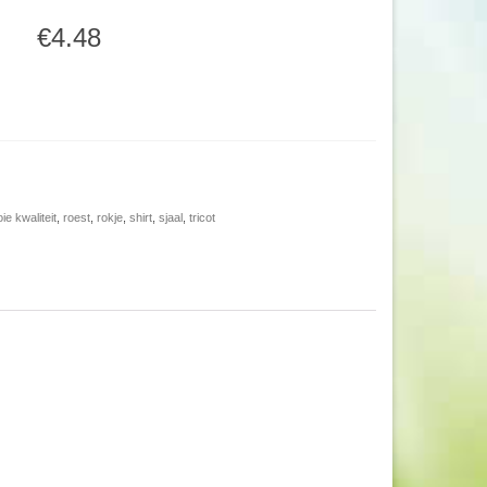
€4.48
ie kwaliteit
,
roest
,
rokje
,
shirt
,
sjaal
,
tricot