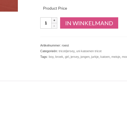
Product Price
Aantal
IN WINKELMAND
Artikelnummer:
roest
Categorieën:
tricot/jersey
,
uni katoenen tricot
Tags:
boy
,
broek
,
girl
,
jersey
,
jongen
,
jurkje
,
katoen
,
meisje
,
moo