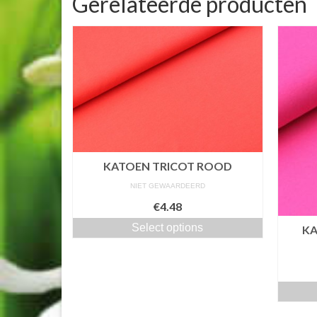
Gerelateerde producten
KATOEN TRICOT ROOD
NIET GEWAARDEERD
€4.48
Select options
KA