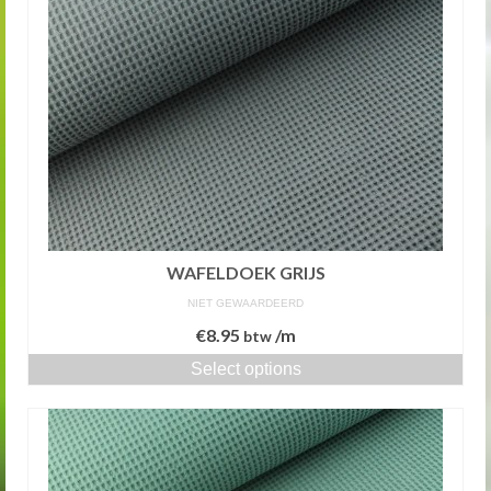
WAFELDOEK GRIJS
NIET GEWAARDEERD
€
8.95
/m
btw
Select options