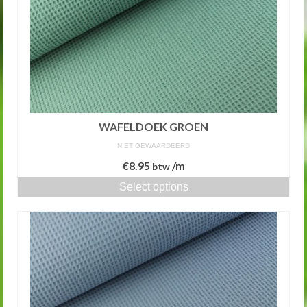
WAFELDOEK GROEN
NIET GEWAARDEERD
€
8.95
/m
btw
Select options