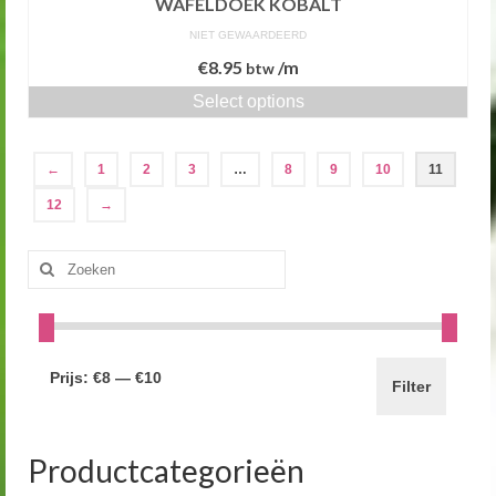
WAFELDOEK KOBALT
NIET GEWAARDEERD
€
8.95
/m
btw
Select options
←
1
2
3
…
8
9
10
11
12
→
Zoeken
naar:
Prijs:
€8
—
€10
Filter
Productcategorieën