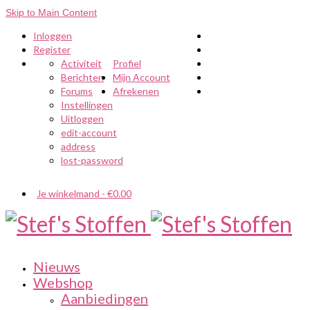
Skip to Main Content
Inloggen
Register
Activiteit
Profiel
Berichten
Mijn Account
Forums
Afrekenen
Instellingen
Uitloggen
edit-account
address
lost-password
Je winkelmand
-
€
0.00
Nieuws
Webshop
Aanbiedingen