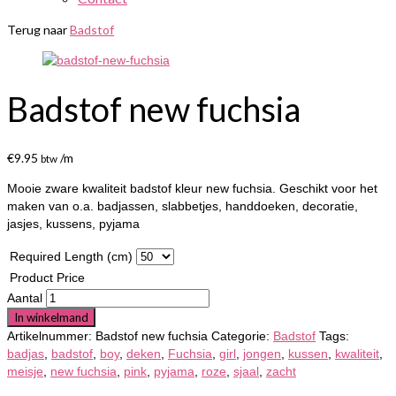
Terug naar
Badstof
Badstof new fuchsia
€
9.95
/m
btw
Mooie zware kwaliteit badstof kleur new fuchsia. Geschikt voor het
maken van o.a. badjassen, slabbetjes, handdoeken, decoratie,
jasjes, kussens, pyjama
Required Length (cm)
Product Price
Aantal
In winkelmand
Artikelnummer:
Badstof new fuchsia
Categorie:
Badstof
Tags:
badjas
,
badstof
,
boy
,
deken
,
Fuchsia
,
girl
,
jongen
,
kussen
,
kwaliteit
,
meisje
,
new fuchsia
,
pink
,
pyjama
,
roze
,
sjaal
,
zacht