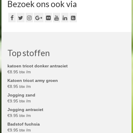
Bezoek ons ook via
Top stoffen
katoen tricot donker antraciet
€
8.95
/m
btw
Katoen tricot army groen
€
8.95
/m
btw
Jogging zand
€
9.95
/m
btw
Jogging antraciet
€
9.95
/m
btw
Badstof fuchsia
€
9.95
/m
btw