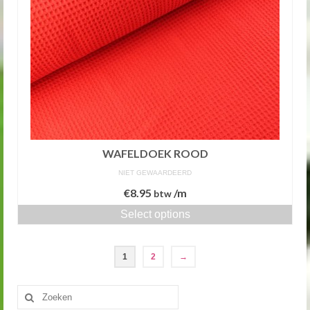
WAFELDOEK ROOD
NIET GEWAARDEERD
€
8.95
/m
btw
Select options
1
2
→
Zoeken
naar: