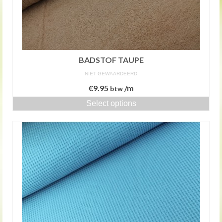
BADSTOF TAUPE
NIET GEWAARDEERD
€
9.95
/m
btw
Select options