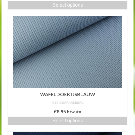
Select options
WAFELDOEK IJSBLAUW
NIET GEWAARDEERD
€
8.95
/m
btw
Select options