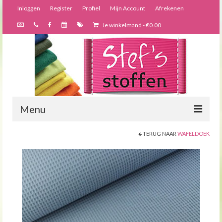
Inloggen
Register
Profiel
Mijn Account
Afrekenen
Je winkelmand
-
€
0.00
Menu
TERUG NAAR
WAFELDOEK
Nieuws
Webshop
Bijzondere creaties
Forums
Over ons