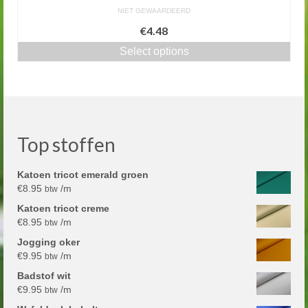
NIET GEWAARDEERD
€4.48
Select options
Top stoffen
Katoen tricot emerald groen
€
8.95
/m
btw
Katoen tricot creme
€
8.95
/m
btw
Jogging oker
€
9.95
/m
btw
Badstof wit
€
9.95
/m
btw