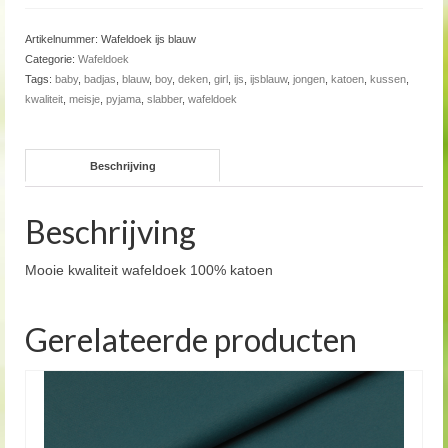
Artikelnummer:
Wafeldoek ijs blauw
Categorie:
Wafeldoek
Tags:
baby
,
badjas
,
blauw
,
boy
,
deken
,
girl
,
ijs
,
ijsblauw
,
jongen
,
katoen
,
kussen
,
kwaliteit
,
meisje
,
pyjama
,
slabber
,
wafeldoek
Beschrijving
Beschrijving
Mooie kwaliteit wafeldoek 100% katoen
Gerelateerde producten