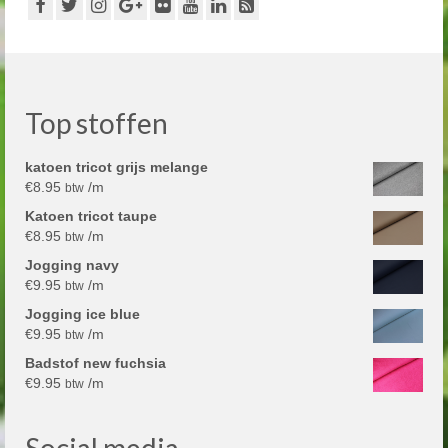
Top stoffen
katoen tricot grijs melange
€
8.95
/m
btw
Katoen tricot taupe
€
8.95
/m
btw
Jogging navy
€
9.95
/m
btw
Jogging ice blue
€
9.95
/m
btw
Badstof new fuchsia
€
9.95
/m
btw