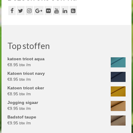
Top stoffen
katoen tricot aqua
€
8.95
/m
btw
Katoen tricot navy
€
8.95
/m
btw
Katoen tricot oker
€
8.95
/m
btw
Jogging sigaar
€
9.95
/m
btw
Badstof taupe
€
9.95
/m
btw