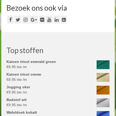
Bezoek ons ook via
Top stoffen
Katoen tricot emerald groen
€
8.95
/m
btw
Katoen tricot creme
€
8.95
/m
btw
Jogging oker
€
9.95
/m
btw
Badstof wit
€
9.95
/m
btw
Wafeldoek kobalt