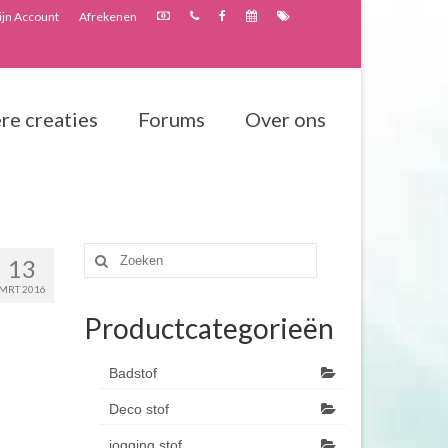
jn Account
Afrekenen
re creaties
Forums
Over ons
Zoeken
13
naar:
MRT 2016
Productcategorieën
Badstof
Deco stof
jogging stof