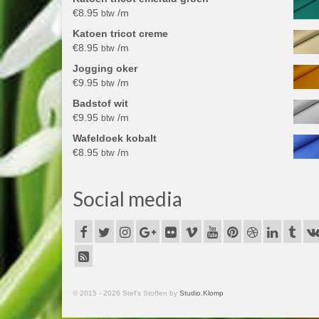
€
8.95
/m
btw
Katoen tricot creme
€
8.95
/m
btw
Jogging oker
€
9.95
/m
btw
Badstof wit
€
9.95
/m
btw
Wafeldoek kobalt
€
8.95
/m
btw
Social media
© 2015 - 2026 Stef's Stoffen by
Studio.Klomp