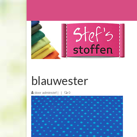
blauwester
door
adminstef
|
|
0