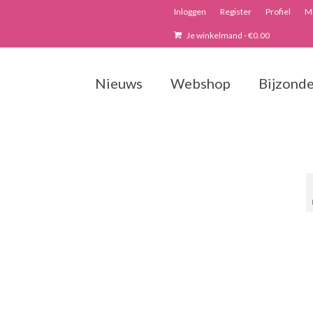
Inloggen
Register
Profiel
Mi
Je winkelmand
-
€
0.00
Nieuws
Webshop
Bijzonde