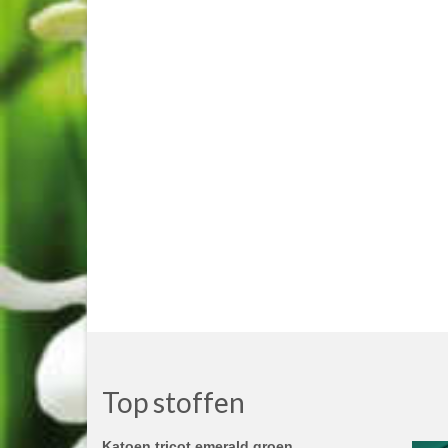
Top stoffen
Katoen tricot emerald groen