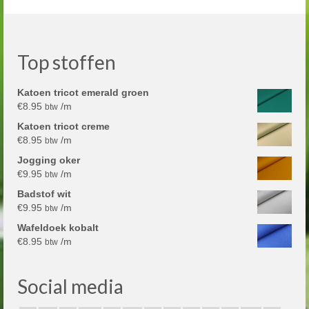
Top stoffen
Katoen tricot emerald groen
€
8.95
/m
btw
Katoen tricot creme
€
8.95
/m
btw
Jogging oker
€
9.95
/m
btw
Badstof wit
€
9.95
/m
btw
Wafeldoek kobalt
€
8.95
/m
btw
Social media