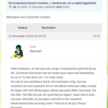
Dit onderwerp bevat 0 reacties, 1 deelnemer, en is laatst bijgewerkt
op
10 jaren, 8 maanden geleden
door
Derk
.
Weergave van 0 geneste reacties
Auteur
Berichten
12 december 2015 om 02:52
#130
Derk
Bijdrager
Hallo iedereen, ik heb pas een singer lockmachine gekocht bij de
lidl. (Achteraf misschien niet de beste keus maar wel betaalbaar,
en nu ik ‘m heb doen we ’t er maar mee)
Nu heb ik een probleem dat ik niet verholpen krijg. Aan de
voorkant van het naaiwerk zie je het stiksel helemaal zitten omdat
de lagen stof niet stevig tegen elkaar genaaid zitten zeg maar. Zie
ook foto. Het lijkt mij aan de spanning te liggen, maar wat ik daar
ook aan verander, je ziet geen verschil in het naaiwerk.
Heeft iemand hier ervaring mee? Hoe los ik dit op? Alvast
bedankt!