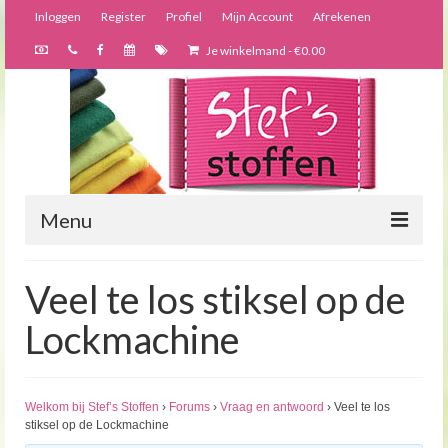
Inloggen
Register
Profiel
Mijn Account
Afrekenen
Je winkelmand
-
€
0.00
Menu
Nieuws
Veel te los stiksel op de
Webshop
Lockmachine
Bijzondere creaties
Forums
Welkom bij Stef’s Stoffen
›
Forums
›
Vraag en antwoord
›
Veel te los
stiksel op de Lockmachine
Over ons