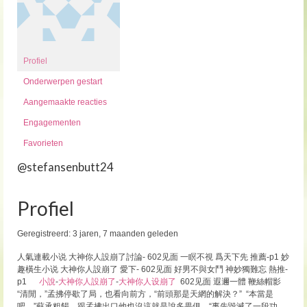
Profiel
Onderwerpen gestart
Aangemaakte reacties
Engagementen
Favorieten
@stefansenbutt24
Profiel
Geregistreerd: 3 jaren, 7 maanden geleden
人氣連載小说 大神你人設崩了討論- 602见面 一瞑不視 爲天下先 推薦-p1 妙
趣橫生小说 大神你人設崩了 愛下- 602见面 好男不與女鬥 神妙獨難忘 熱推-
p1
小說
-
大神你人設崩了
-
大神你人设崩了
602见面 遐邇一體 鞭絲帽影
“清閒，”孟拂停歇了局，也看向前方，“前頭那是天網的解決？” “本當是
吧，”蘇承粗餳，跟孟拂出口他也沒這就是說多畏俱，“事先毀滅了一段功