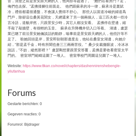
音，清楚之前是景安跟天網的人，他局部等超過了。 “她們在看房門？走，
俺們也去探。”孟拂擡腳往前面走。 他們跟蘇承的冷一律，蘇承冷是稟賦
冷，禮俗都還很通盤，不會讓人覺得不舒心。 那些人以當道冷峻的婦道爲
門戶，除卻這位桑黃花閨女，天網還來了另一個兩個人，這三匹夫都一些冷
言冷語，道貌岸然，只跟景安少時，其它人都沒安看。 孟拂停在壁邊，縮
手敲了敲牆壁，有很輕的玉音。 蘇承在升降機井切入口等着。 湖邊，盧瑟
業已聰了前沿景安她倆談話的動靜，喻事前是景安跟天網的人，他些許等不
足了。 盼她回頭是岸，景安即刻朝那邊度去，他站在桑室女湖邊，向她介
紹，“那是孟千金，時有所聞也會三三兩兩苦役。” 桑少女裁撤眼波，冷冰冰
說話，“不妨，縱然那裡？” 盧瑟剛想要跟景安答覆，孟拂是要收看密室太平
門的。 密室球門範疇這圍了一堆人。 密室學校門周圍這兒圍了一堆人。
Website:
https://www.ttkan.co/novel/chapters/dashennirenshebengle-
yilufanhua
Forums
Gestarte berichten: 0
Gegeven reacties: 0
Forumrol: Bijdrager