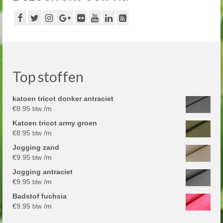
Top stoffen
katoen tricot donker antraciet
€
8.95
/m
btw
Katoen tricot army groen
€
8.95
/m
btw
Jogging zand
€
9.95
/m
btw
Jogging antraciet
€
9.95
/m
btw
Badstof fuchsia
€
9.95
/m
btw