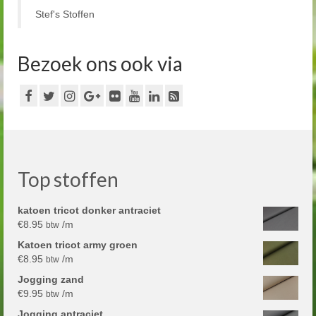
Stef's Stoffen
Bezoek ons ook via
Top stoffen
katoen tricot donker antraciet
€
8.95
/m
btw
Katoen tricot army groen
€
8.95
/m
btw
Jogging zand
€
9.95
/m
btw
Jogging antraciet