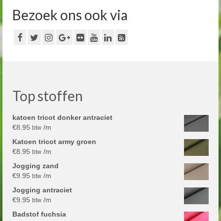
Bezoek ons ook via
Top stoffen
katoen tricot donker antraciet
€
8.95
/m
btw
Katoen tricot army groen
€
8.95
/m
btw
Jogging zand
€
9.95
/m
btw
Jogging antraciet
€
9.95
/m
btw
Badstof fuchsia