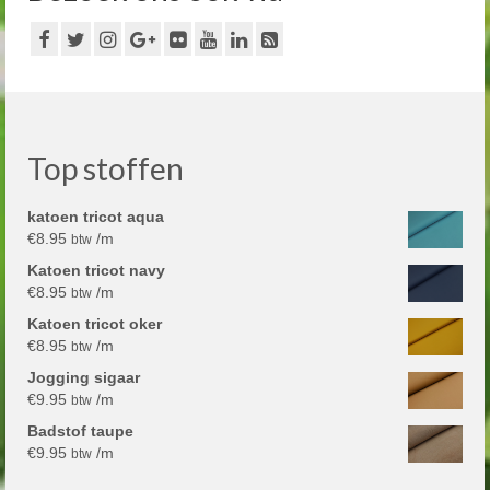
Top stoffen
katoen tricot aqua
€
8.95
/m
btw
Katoen tricot navy
€
8.95
/m
btw
Katoen tricot oker
€
8.95
/m
btw
Jogging sigaar
€
9.95
/m
btw
Badstof taupe
€
9.95
/m
btw