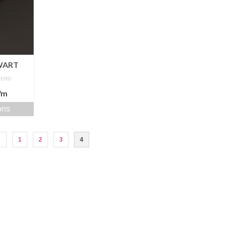
WART
EERD
/m
ons
←
1
2
3
4