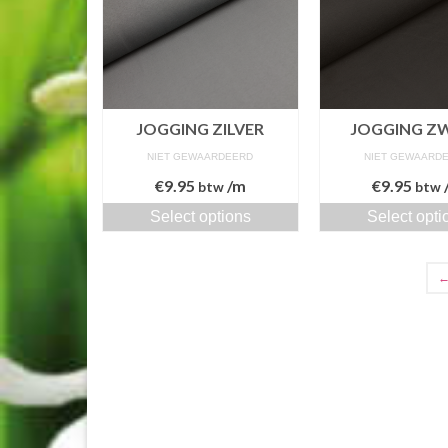
JOGGING ZILVER
JOGGING Z
NIET GEWAARDEERD
NIET GEWAARD
€
9.95
/m
€
9.95
btw
btw
Select options
Select opti