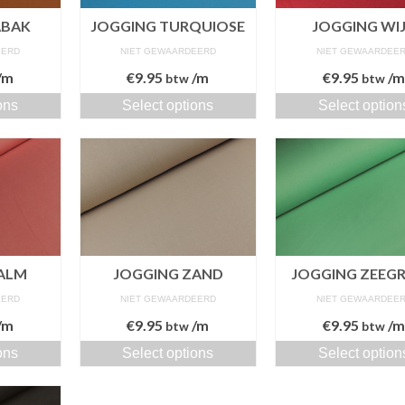
ABAK
JOGGING TURQUIOSE
JOGGING WI
EERD
NIET GEWAARDEERD
NIET GEWAARDEE
/m
€
9.95
/m
€
9.95
/
btw
btw
ons
Select options
Select option
ALM
JOGGING ZAND
JOGGING ZEEG
EERD
NIET GEWAARDEERD
NIET GEWAARDEE
/m
€
9.95
/m
€
9.95
/
btw
btw
ons
Select options
Select option