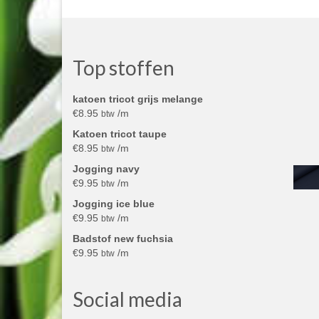
Top stoffen
katoen tricot grijs melange
€
8.95
/m
btw
Katoen tricot taupe
€
8.95
/m
btw
Jogging navy
€
9.95
/m
btw
Jogging ice blue
€
9.95
/m
btw
Badstof new fuchsia
€
9.95
/m
btw
Social media