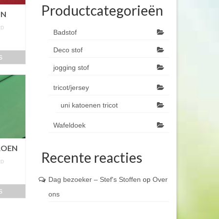
Productcategorieën
JN
RD
Badstof
m
Deco stof
s
jogging stof
tricot/jersey
uni katoenen tricot
Wafeldoek
ROEN
Recente reacties
RD
m
Dag bezoeker – Stef's Stoffen
op
Over
s
ons