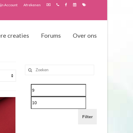
jn Account
Afrekenen
re creaties
Forums
Over ons
Zoeken
naar:
Filter