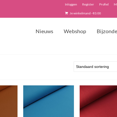
Inloggen
Register
Profiel
Mi
Je winkelmand
-
€
0.00
Nieuws
Webshop
Bijzonde