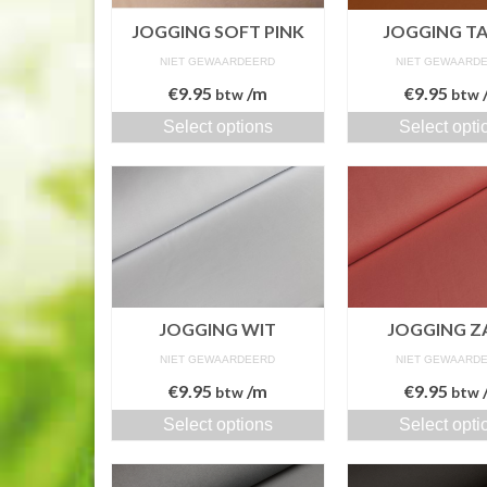
JOGGING SOFT PINK
JOGGING T
NIET GEWAARDEERD
NIET GEWAARD
€
9.95
/m
€
9.95
btw
btw
Select options
Select opti
JOGGING WIT
JOGGING Z
NIET GEWAARDEERD
NIET GEWAARD
€
9.95
/m
€
9.95
btw
btw
Select options
Select opti