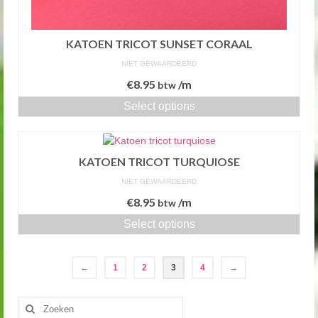
KATOEN TRICOT SUNSET CORAAL
NIET GEWAARDEERD
€
8.95
/m
btw
Select options
KATOEN TRICOT TURQUIOSE
NIET GEWAARDEERD
€
8.95
/m
btw
Select options
←
1
2
3
4
→
Zoeken
naar: