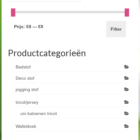
Prijs:
€8
—
€9
Filter
Productcategorieën
Badstof
Deco stof
jogging stof
tricot/jersey
uni katoenen tricot
Wafeldoek