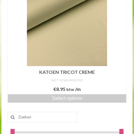
KATOEN TRICOT CREME
NIET GEWAARDEERD
€
8.95
/m
btw
Select options
Zoeken
naar: