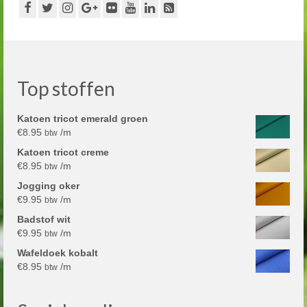
Top stoffen
Katoen tricot emerald groen
€
8.95
/m
btw
Katoen tricot creme
€
8.95
/m
btw
Jogging oker
€
9.95
/m
btw
Badstof wit
€
9.95
/m
btw
Wafeldoek kobalt
€
8.95
/m
btw