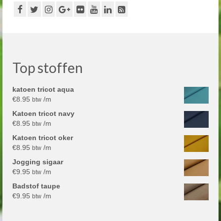
Top stoffen
katoen tricot aqua
€
8.95
/m
btw
Katoen tricot navy
€
8.95
/m
btw
Katoen tricot oker
€
8.95
/m
btw
Jogging sigaar
€
9.95
/m
btw
Badstof taupe
€
9.95
/m
btw