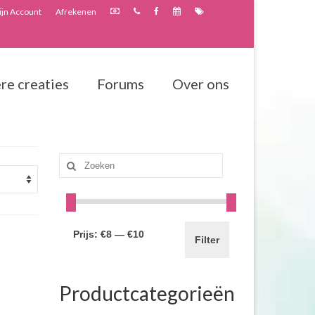
jn Account
Afrekenen
re creaties
Forums
Over ons
Zoeken
naar:
Prijs:
€8
—
€10
Filter
Productcategorieën