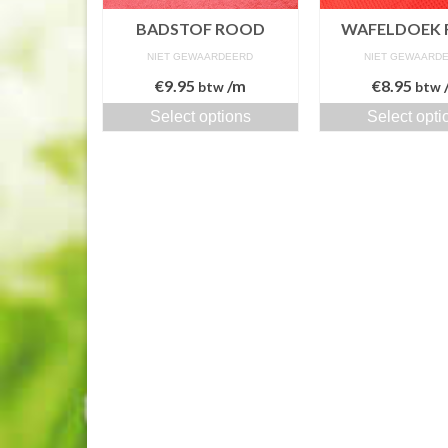
BADSTOF ROOD
WAFELDOEK
NIET GEWAARDEERD
NIET GEWAARD
€
9.95
/m
€
8.95
btw
btw
Select options
Select opti