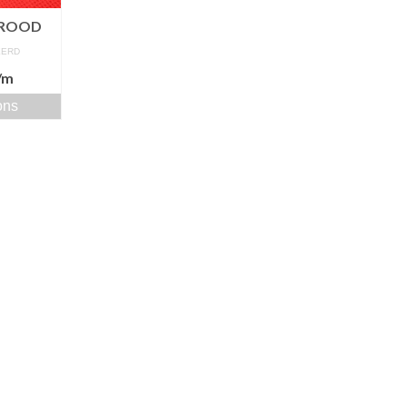
 ROOD
EERD
/m
ons