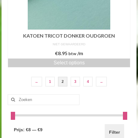
KATOEN TRICOT DONKER OUDGROEN
NIET GEWAARDEERD
€
8.95
/m
btw
Select options
←
1
2
3
4
→
Zoeken
naar:
Prijs:
€8
—
€9
Filter