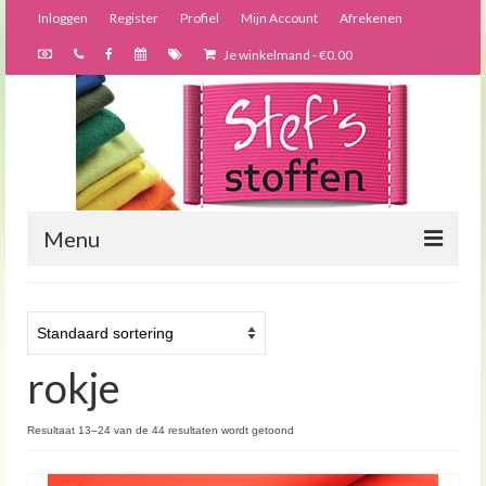
Inloggen
Register
Profiel
Mijn Account
Afrekenen
Je winkelmand
-
€
0.00
Menu
Nieuws
Webshop
rokje
Bijzondere creaties
Forums
Resultaat 13–24 van de 44 resultaten wordt getoond
Over ons