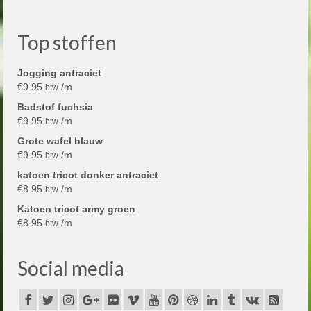
Top stoffen
Jogging antraciet
€
9.95
/m
btw
Badstof fuchsia
€
9.95
/m
btw
Grote wafel blauw
€
9.95
/m
btw
katoen tricot donker antraciet
€
8.95
/m
btw
Katoen tricot army groen
€
8.95
/m
btw
Social media