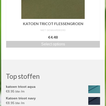
KATOEN TRICOT FLESSENGROEN
NIET GEWAARDEERD
€4.48
Select options
Top stoffen
katoen tricot aqua
€
8.95
/m
btw
Katoen tricot navy
€
8.95
/m
btw