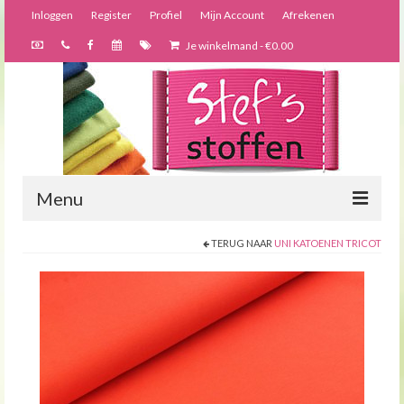
Inloggen
Register
Profiel
Mijn Account
Afrekenen
Je winkelmand
-
€
0.00
Menu
TERUG NAAR
UNI KATOENEN TRICOT
Nieuws
Webshop
Bijzondere creaties
Forums
Over ons