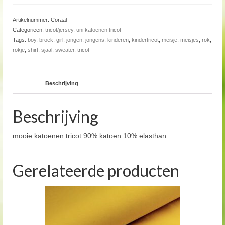
Artikelnummer:
Coraal
Categorieën:
tricot/jersey
,
uni katoenen tricot
Tags:
boy
,
broek
,
girl
,
jongen
,
jongens
,
kinderen
,
kindertricot
,
meisje
,
meisjes
,
rok
,
rokje
,
shirt
,
sjaal
,
sweater
,
tricot
Beschrijving
Beschrijving
mooie katoenen tricot 90% katoen 10% elasthan.
Gerelateerde producten