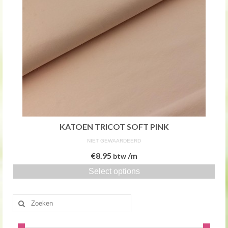
KATOEN TRICOT SOFT PINK
NIET GEWAARDEERD
€
8.95
/m
btw
Select options
Zoeken
naar: