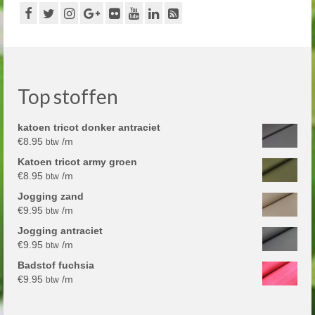
Top stoffen
katoen tricot donker antraciet
€
8.95
/m
btw
Katoen tricot army groen
€
8.95
/m
btw
Jogging zand
€
9.95
/m
btw
Jogging antraciet
€
9.95
/m
btw
Badstof fuchsia
€
9.95
/m
btw