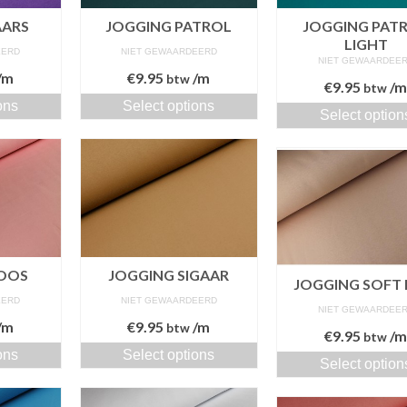
AARS
JOGGING PATROL
JOGGING PAT
LIGHT
EERD
NIET GEWAARDEERD
NIET GEWAARDEE
/m
€
9.95
/m
btw
€
9.95
/
btw
ons
Select options
Select option
OOS
JOGGING SIGAAR
JOGGING SOFT 
EERD
NIET GEWAARDEERD
NIET GEWAARDEE
/m
€
9.95
/m
btw
€
9.95
/
btw
ons
Select options
Select option