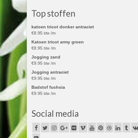
Top stoffen
katoen tricot donker antraciet
€
8.95
/m
btw
Katoen tricot army groen
€
8.95
/m
btw
Jogging zand
€
9.95
/m
btw
Jogging antraciet
€
9.95
/m
btw
Badstof fuchsia
€
9.95
/m
btw
Social media