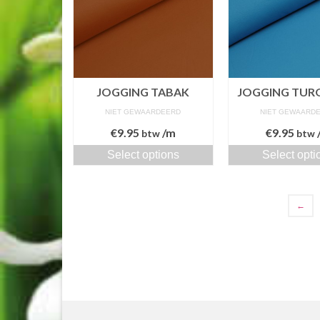
JOGGING TABAK
JOGGING TUR
NIET GEWAARDEERD
NIET GEWAARD
€
9.95
/m
€
9.95
btw
btw
Select options
Select opti
←