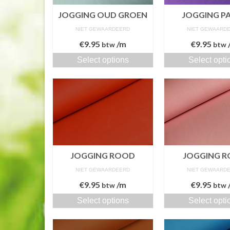
JOGGING OUD GROEN
JOGGING P
NIET GEWAARDEERD
NIET GEWAARD
€
9.95
/m
€
9.95
btw
btw
Select options
Select opti
JOGGING ROOD
JOGGING R
NIET GEWAARDEERD
NIET GEWAARD
€
9.95
/m
€
9.95
btw
btw
Select options
Select opti