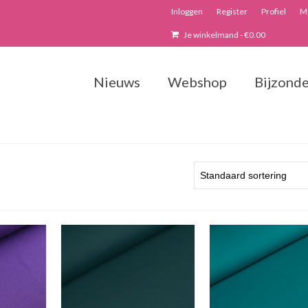
Inloggen
Register
Profiel
Mi
Je winkelmand
-
€
0.00
Nieuws
Webshop
Bijzonde