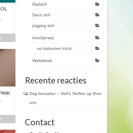
Badstof
ROL
Deco stof
RD
jogging stof
m
s
tricot/jersey
uni katoenen tricot
Wafeldoek
Recente reacties
PINK
Dag bezoeker – Stef's Stoffen
op
Over
RD
ons
m
s
Contact