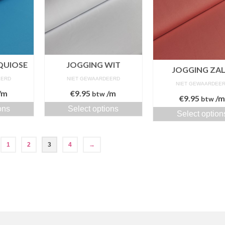
QUIOSE
JOGGING WIT
JOGGING ZA
EERD
NIET GEWAARDEERD
NIET GEWAARDEE
/m
€
9.95
/m
btw
€
9.95
/
btw
ons
Select options
Select option
1
2
3
4
→