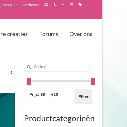
jn Account
Afrekenen
re creaties
Forums
Over ons
Zoeken
naar:
Prijs:
€9
—
€10
Filter
Productcategorieën