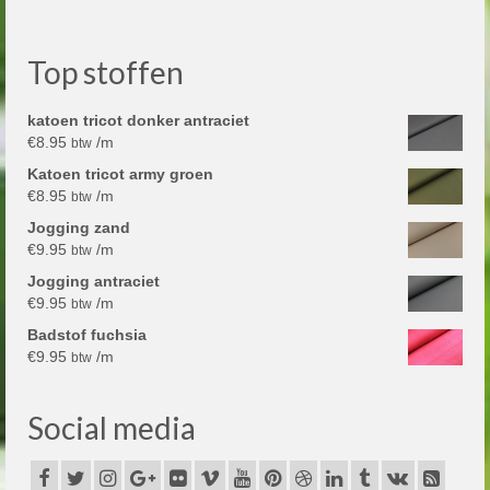
Top stoffen
katoen tricot donker antraciet
€
8.95
/m
btw
Katoen tricot army groen
€
8.95
/m
btw
Jogging zand
€
9.95
/m
btw
Jogging antraciet
€
9.95
/m
btw
Badstof fuchsia
€
9.95
/m
btw
Social media