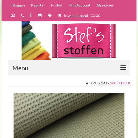
Inloggen
Register
Profiel
Mijn Account
Afrekenen
Je winkelmand
-
€
0.00
Menu
TERUG NAAR
WAFELDOEK
Nieuws
Webshop
Bijzondere creaties
Forums
Over ons