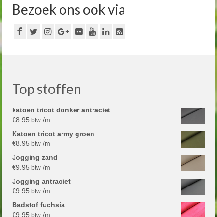
Bezoek ons ook via
Top stoffen
katoen tricot donker antraciet
€
8.95
/m
btw
Katoen tricot army groen
€
8.95
/m
btw
Jogging zand
€
9.95
/m
btw
Jogging antraciet
€
9.95
/m
btw
Badstof fuchsia
€
9.95
/m
btw