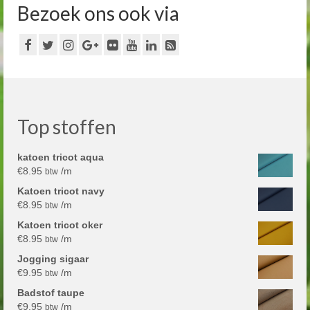
Bezoek ons ook via
Top stoffen
katoen tricot aqua
€
8.95
/m
btw
Katoen tricot navy
€
8.95
/m
btw
Katoen tricot oker
€
8.95
/m
btw
Jogging sigaar
€
9.95
/m
btw
Badstof taupe
€
9.95
/m
btw