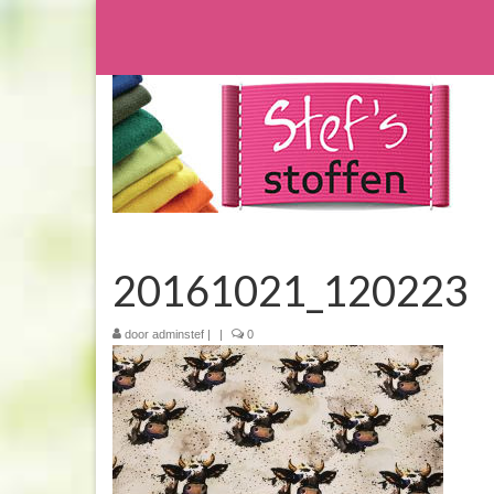
20161021_120223
door
adminstef
|
|
0