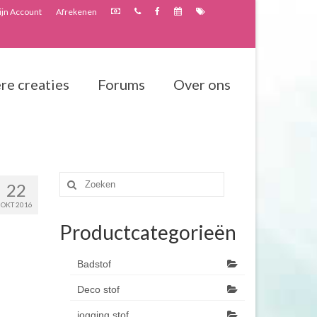
jn Account
Afrekenen
re creaties
Forums
Over ons
Zoeken
22
naar:
OKT 2016
Productcategorieën
Badstof
Deco stof
jogging stof