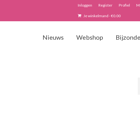
Inloggen
Register
Profiel
Mi
Je winkelmand
-
€
0.00
Nieuws
Webshop
Bijzonde