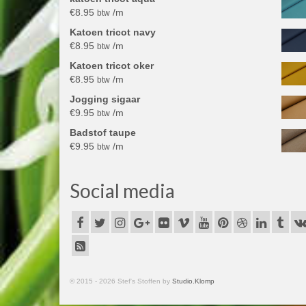
€
8.95
/m
btw
Katoen tricot navy
€
8.95
/m
btw
Katoen tricot oker
€
8.95
/m
btw
Jogging sigaar
€
9.95
/m
btw
Badstof taupe
€
9.95
/m
btw
Social media
© 2015 - 2026 Stef's Stoffen by
Studio.Klomp