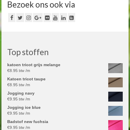
Bezoek ons ook via
Top stoffen
katoen tricot grijs melange
€
8.95
/m
btw
Katoen tricot taupe
€
8.95
/m
btw
Jogging navy
€
9.95
/m
btw
Jogging ice blue
€
9.95
/m
btw
Badstof new fuchsia
€
9.95
/m
btw