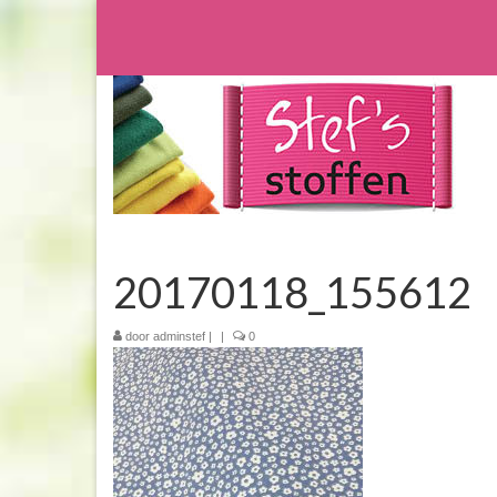
20170118_155612
door
adminstef
|
|
0