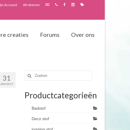
jn Account
Afrekenen
re creaties
Forums
Over ons
Zoeken
31
naar:
JAN 2017
Productcategorieën
Badstof
Deco stof
jogging stof