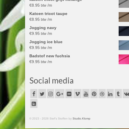
€
8.95
/m
btw
Katoen tricot taupe
€
8.95
/m
btw
Jogging navy
€
9.95
/m
btw
Jogging ice blue
€
9.95
/m
btw
Badstof new fuchsia
€
9.95
/m
btw
Social media
© 2015 - 2026 Stef's Stoffen by
Studio.Klomp