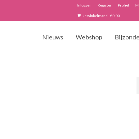
Inloggen
Register
Profiel
Mi
Je winkelmand
-
€
0.00
Nieuws
Webshop
Bijzonde