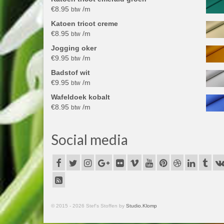
€
8.95
/m
btw
Katoen tricot creme
€
8.95
/m
btw
Jogging oker
€
9.95
/m
btw
Badstof wit
€
9.95
/m
btw
Wafeldoek kobalt
€
8.95
/m
btw
Social media
© 2015 - 2026 Stef's Stoffen by
Studio.Klomp