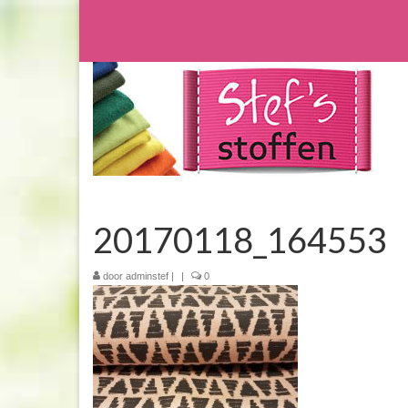
20170118_164553
door
adminstef
|
|
0