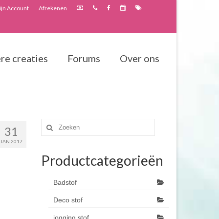
jn Account
Afrekenen
re creaties
Forums
Over ons
Zoeken
31
naar:
JAN 2017
Productcategorieën
Badstof
Deco stof
jogging stof