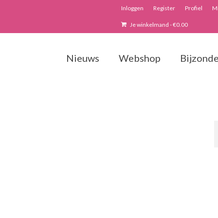
Inloggen
Register
Profiel
Mi
Je winkelmand
-
€
0.00
Nieuws
Webshop
Bijzonde