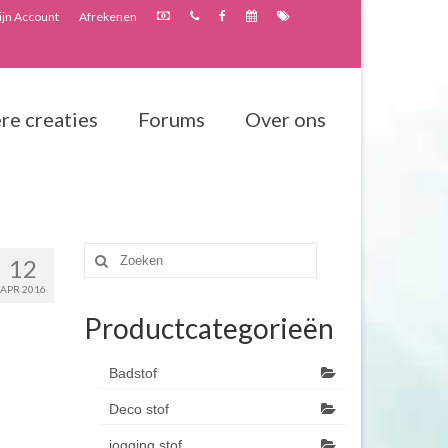
jn Account
Afrekenen
re creaties
Forums
Over ons
Zoeken
12
naar:
APR 2016
Productcategorieën
Badstof
Deco stof
jogging stof