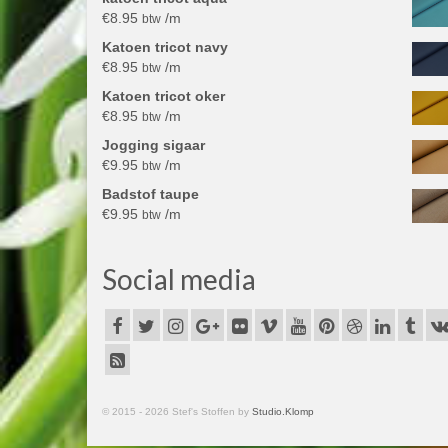
€
8.95
/m
btw
Katoen tricot navy
€
8.95
/m
btw
Katoen tricot oker
€
8.95
/m
btw
Jogging sigaar
€
9.95
/m
btw
Badstof taupe
€
9.95
/m
btw
Social media
© 2015 - 2026 Stef's Stoffen by
Studio.Klomp