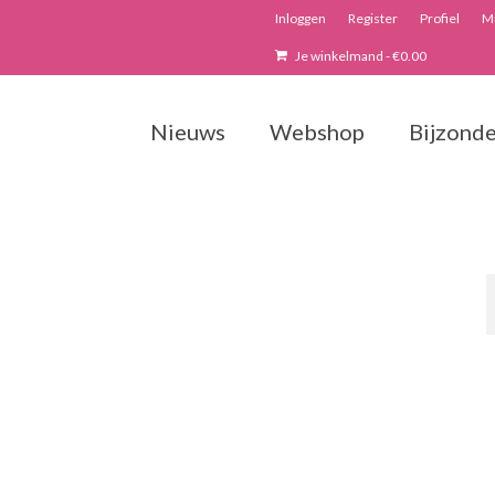
Inloggen
Register
Profiel
Mi
Je winkelmand
-
€
0.00
Nieuws
Webshop
Bijzonde