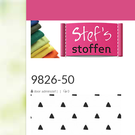
9826-50
door
adminstef
|
|
0