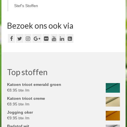
Stef's Stoffen
Bezoek ons ook via
Top stoffen
Katoen tricot emerald groen
€
8.95
/m
btw
Katoen tricot creme
€
8.95
/m
btw
Jogging oker
€
9.95
/m
btw
Badstof wit