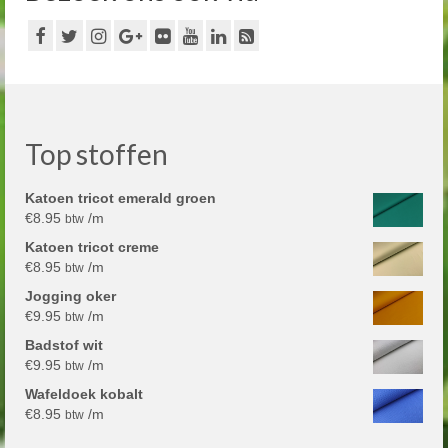
Top stoffen
Katoen tricot emerald groen
€
8.95
/m
btw
Katoen tricot creme
€
8.95
/m
btw
Jogging oker
€
9.95
/m
btw
Badstof wit
€
9.95
/m
btw
Wafeldoek kobalt
€
8.95
/m
btw