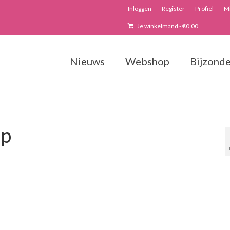
Inloggen
Register
Profiel
Mi
Je winkelmand
-
€
0.00
Nieuws
Webshop
Bijzonde
ip