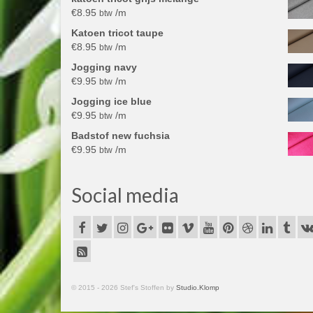
€
8.95
/m
btw
Katoen tricot taupe
€
8.95
/m
btw
Jogging navy
€
9.95
/m
btw
Jogging ice blue
€
9.95
/m
btw
Badstof new fuchsia
€
9.95
/m
btw
Social media
© 2015 - 2026 Stef's Stoffen by
Studio.Klomp