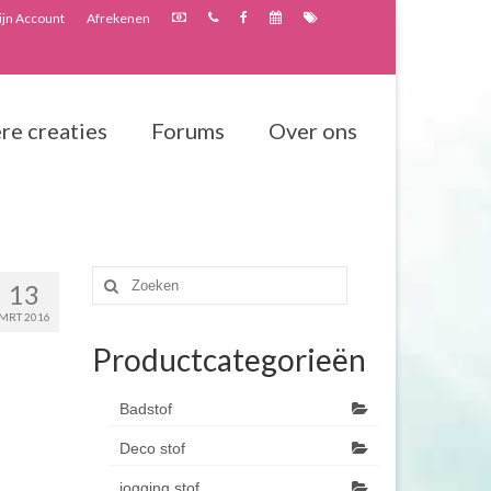
jn Account
Afrekenen
re creaties
Forums
Over ons
Zoeken
13
naar:
MRT 2016
Productcategorieën
Badstof
Deco stof
jogging stof