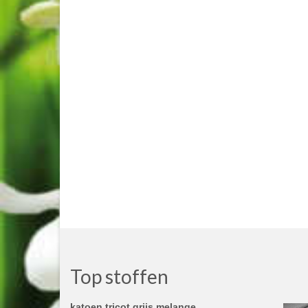
Top stoffen
katoen tricot grijs melange