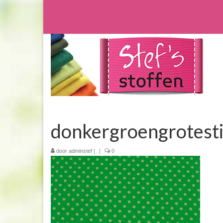
donkergroengrotest
door
adminstef
|
|
0