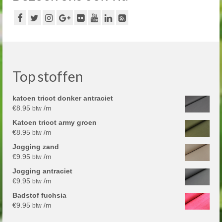
Top stoffen
katoen tricot donker antraciet
€
8.95
/m
btw
Katoen tricot army groen
€
8.95
/m
btw
Jogging zand
€
9.95
/m
btw
Jogging antraciet
€
9.95
/m
btw
Badstof fuchsia
€
9.95
/m
btw