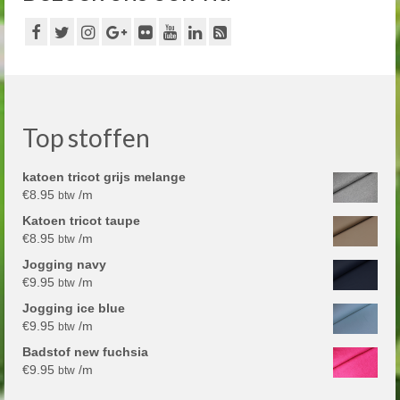
Top stoffen
katoen tricot grijs melange
€
8.95
/m
btw
Katoen tricot taupe
€
8.95
/m
btw
Jogging navy
€
9.95
/m
btw
Jogging ice blue
€
9.95
/m
btw
Badstof new fuchsia
€
9.95
/m
btw